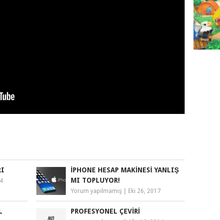
RI
IPHONE HESAP MAKINESI YANLIŞ
MI TOPLUYOR!
14
Yorum yapılmamış
|
Eki 26, 2017
L
PROFESYONEL ÇEVIRI