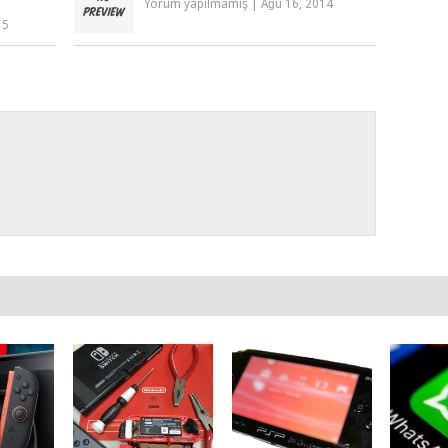
Yorum yapılmamış
|
Ağu 16, 2014
15