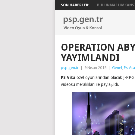
SON HABERLER:
BULUNMASI İMKANSIZ
OPERATION ABYS
YAYIMLANDI
psp.gen.tr
|
9 Nisan 2015
|
Genel
,
Ps Vita
PS Vita
özel oyunlarından olacak J-RP
videosu meraklıları ile paylaşıldı.