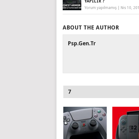
YAPILIR ?
Yorum yapılmamış
|
Nis 10, 20
ABOUT THE AUTHOR
Psp.gen.tr
7