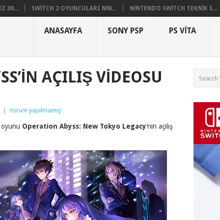
 30...
SWITCH 2 OYUNCULARI NIN...
NINTENDO SWITCH TEKNIK S...
ANASAYFA
SONY PSP
PS VITA
S’İN AÇILIŞ VİDEOSU
|
Yorum yapılmamış
G oyunu
Operation Abyss: New Tokyo Legacy
‘nin açılış